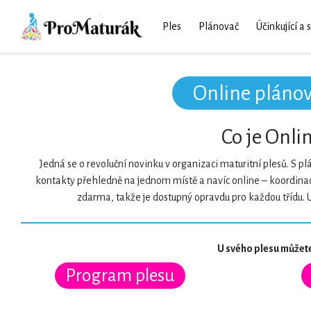
Ples
Plánovač
Účinkující a 
Online plánov
Co je Onli
Jedná se o revoluční novinku v organizaci maturitní plesů. S
kontakty přehledně na jednom místě a navíc online – koordinaci 
zdarma, takže je dostupný opravdu pro každou třídu. U
U svého plesu můžete
Program plesu