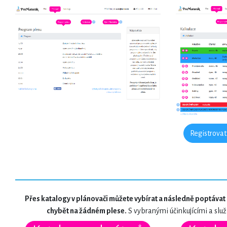
Registrovat
Přes katalogy v plánovači můžete vybírat a následně poptávat 
chybět na žádném plese.
S vybranými účinkujícími a sl